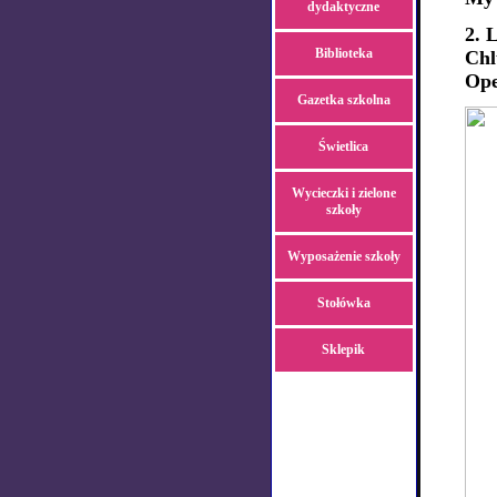
dydaktyczne
2. 
Biblioteka
Chl
Op
Gazetka szkolna
Świetlica
Wycieczki i zielone
szkoły
Wyposażenie szkoły
Stołówka
Sklepik