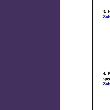
3. 
Zob
4. 
spę
Zob