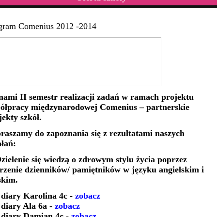
gram Comenius 2012 -2014
nami II semestr realizacji zadań w ramach projektu
ółpracy międzynarodowej Comenius – partnerskie
jekty szkół.
raszamy do zapoznania się z rezultatami naszych
ałań:
Dzielenie się wiedzą o zdrowym stylu życia poprzez
rzenie dzienników/ pamiętników w języku angielskim i
skim.
diary Karolina 4c -
zobacz
diary Ala 6a -
zobacz
diary Damian 4c -
zobacz