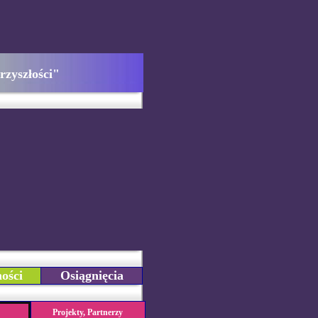
rzyszłości"
ości
Osiągnięcia
Projekty, Partnerzy