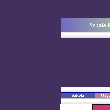
Szkoła 
Szkoła
Orga