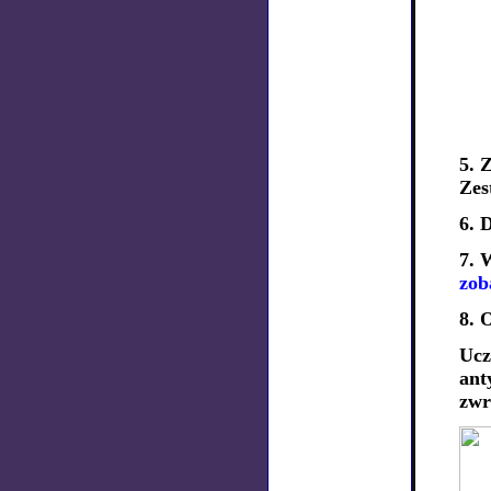
5. 
Zes
6. 
7. 
zob
8. 
Ucz
ant
zwr