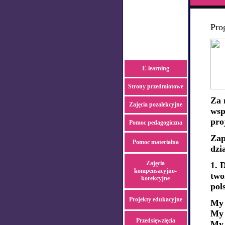
Pro
E-learning
Strony przedmiotowe
Za 
Zajęcia pozalekcyjne
wsp
pro
Pomoc pedagogiczna
Zap
Pomoc materialna
dzi
Zajęcia
1. 
kompensacyjno-
two
korekcyjne
pol
Projekty edukacyjne
My 
My 
Przedsięwzięcia
My 