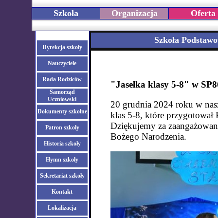
Szkoła
Organizacja
Oferta
Szkoła Podstawo
Dyrekcja szkoły
Nauczyciele
Rada Rodziców
"Jasełka klasy 5-8" w SP8
Samorząd
Uczniowski
20 grudnia 2024 roku w nasze
Dokumenty szkolne
klas 5-8, które przygotował
Dziękujemy za zaangażowanie
Patron szkoły
Bożego Narodzenia.
Historia szkoły
Hymn szkoły
Sekretariat szkoły
Kontakt
Lokalizacja